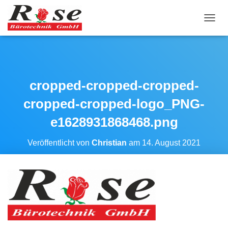
N
A
V
I
G
A
cropped-cropped-cropped-
T
I
cropped-cropped-logo_PNG-
O
N
e1628931868468.png
U
M
S
Veröffentlicht von
Christian
am
14. August 2021
C
H
A
L
T
E
N