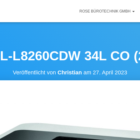
ROSE BÜROTECHNIK GMBH
L-L8260CDW 34L CO (
Veröffentlicht von
Christian
am
27. April 2023